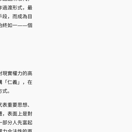
作過渡形式，最
手段，而成為目
始終如一——個
對現實權力的高
講「仁義」，在
方式。
代表重要思想、
遷，表面上是對
一部分人先富起
權力合法性的再