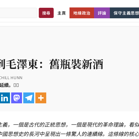
主頁
地緣政治
評論
保守主義思
到毛澤東：舊瓶裝新酒
RCHILL HUNN
。👇🏼
中國思想史的長河中呈現出一條驚人的連續線。這條線的核