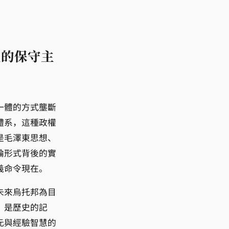
正的保守主
一體的方式壟斷
體系，這種政權
是毛澤東思想、
論形式背後的實
義命令現在。
未來烏托邦為目
，是歷史的記
元與經驗智慧的