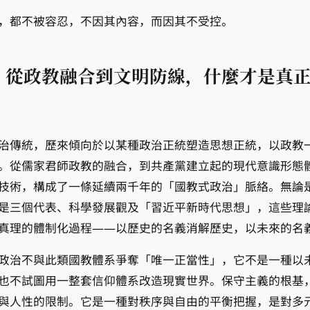
，都不被容忍，不因其內容，而因其不受控。
：從政教融合到文明防線，什麼才是真
治傳統，歷來傾向於以某種政治正統塑造思想正統，以政教
。從儒家君師政教的融合，到共產黨建立起的現代意識形態
技術，構成了一條延續兩千年的「國教式政治」脈絡。無論
是三個代表、科學發展觀及「習近平新時代思想」，這些理
真理的體制化過程——以歷史的名義消解歷史，以未來的名
政治不與此類國教體系爭奪「唯一正當性」，它不是一種以
也不試圖用一整套信仰體系改造現實世界。保守主義的根基
與人性的限制。它是一種對秩序與自由的平衡把握，是對多