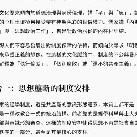
文化歷來傾向於道德治理與身份倫理，講「孝」與「忠」，
的心理土壤極易接受帶有神聖色彩的世俗權力。儒家講「內
」與「思想政治工作」，皆是對政治服從的內在化訓練。
得人們不容易發展出對制度保障的依賴，而傾向於尋求「明
來承載正義的想像。在這樣的文化脈絡中，制度的不公與暴
解釋為「執行偏差」、「個別腐敗」或「還不夠共產主義」
合一：思想壟斷的制度安排
家的經學制度，還是共產黨的意識形態體系，本質上都不是
是一種政教合一式的統治結構。前者靠的是經學科舉與士大
部與意識形態審查。這樣的制度安排使得思想不再是社會自
秩序的一部分，甚至是其最核心的支柱。