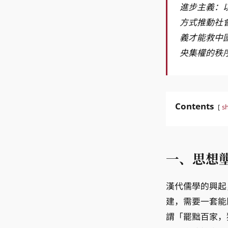
進步主義：
方式推動社
義才能救中
央集權的秩
Contents
s
一、思想
漢代儒學的興起，並非孔子思想的自然擴展，而是國家工程的產物。西漢中期中央集權初
建，需要一套能
謂「罷黜百家，