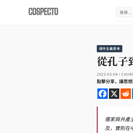
搜
尋
關
鍵
字:
保守主義思考
從孔子
2025-05-09 / CHU
點擊分享，讓思想延續
儒家與共產主義，一個是古代的正統思想，一個是現代的革命理論，看似風馬牛不相
及，實則在