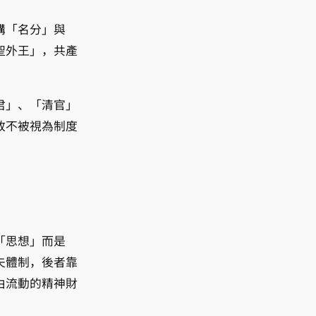
講「名分」與
聖外王」，共產
君」、「清官」
政不被視為制度
。
「思想」而是
夫體制，後者靠
由流動的精神財