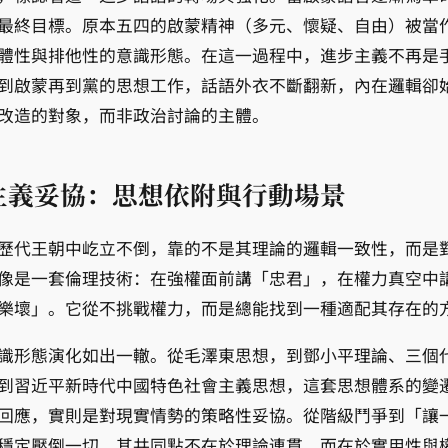
最終目標。原本五四的啟蒙精神（多元、懷疑、自由）被當
體性與排他性的意識形態。在這一過程中，進步主義不再是
到啟蒙再到黨的思想工作，話語外衣不斷翻新，內在邏輯卻
改造的對象，而非政治討論的主體。
主義妥協：思想依附與行動場景
歷代王朝中屹立不倒，靠的不是其理論的邏輯一致性，而是
像是一套倫理技術：在強權面前講「忠君」，在權力真空中
樂壞」。它從不挑戰權力，而是總能找到一種適配其存在的
識形態演化如出一轍。從毛澤東思想，到鄧小平理論、三個
到習近平新時代中國特色社會主義思想，這套思想體系的變
回應，實則是對現實情勢的策略性妥協。從階級鬥爭到「讓
穩定壓倒一切，其共同點不在於理論連貫，而在於實用性與