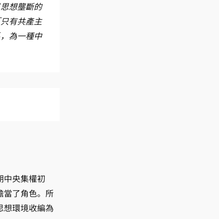
以思想壟斷的
「只有共產主
系，為一種中
擔當了角色。所
思想環境收編為