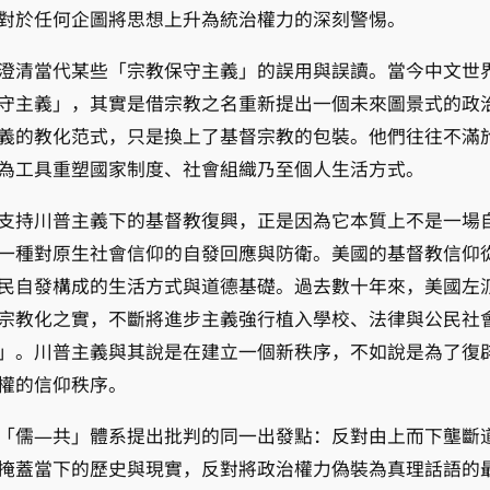
對於任何企圖將思想上升為統治權力的深刻警惕。
澄清當代某些「宗教保守主義」的誤用與誤讀。當今中文世
守主義」，其實是借宗教之名重新提出一個未來圖景式的政
義的教化范式，只是換上了基督宗教的包裝。他們往往不滿
為工具重塑國家制度、社會組織乃至個人生活方式。
支持川普主義下的基督教復興，正是因為它本質上不是一場
一種對原生社會信仰的自發回應與防衛。美國的基督教信仰
民自發構成的生活方式與道德基礎。過去數十年來，美國左
宗教化之實，不斷將進步主義強行植入學校、法律與公民社
」。川普主義與其說是在建立一個新秩序，不如說是為了復
權的信仰秩序。
「儒—共」體系提出批判的同一出發點：反對由上而下壟斷
掩蓋當下的歷史與現實，反對將政治權力偽裝為真理話語的