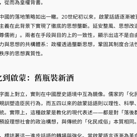
，從而為皇權背書。
中國的落地策略如出一轍。20世紀初以來，啟蒙話語逐漸被
主義在此背景下實現了徹底的思想壟斷。延安整風、思想改
尊儒術」。兩者在手段與目的上的一致性，顯示出這不是自
力與思想的共構體系：政權透過壟斷思想，鞏固其制度合法
秩序的思想異質性。
化到啟蒙：舊瓶裝新酒
字面上對立，實則在中國歷史語境中互為鏡像。儒家的「化
規訓塑造臣民行為，而五四以來的啟蒙話語則以理性、科學
統。實際上，這種啟蒙是教化的現代表述——都是對「落後
預設理想社會的政治構想，與傳統的「化民成俗」本質相同
，標誌著這一進步話語的轉場與強化。當啟蒙語言逐漸為革