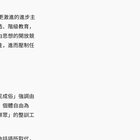
更激進的進步主
造、階級教育，
由思想的開放競
性，進而壓制任
民成俗」強調由
、個體自由為
群眾」的整訓工
。
命話語所取代，