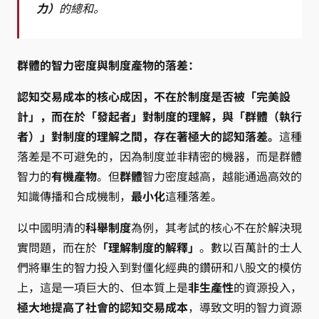
力）
的總和。
群體的智力密度與制度產物的落差：
認知交易成本的核心成因，不在於制度是否被「完美設
計」，而在於「發起者」對制度的理解，與「群體（執行
者）」對制度的理解之間，存在著極大的認知落差。
這種
落差是不可避免的，因為制度並非精密的機器，而是群體
智力的
有機產物
。但
群體
智力密度越高，越能通過高效的
知識傳播和合成機制，
最小化
這種落差。
以中國明清的
科舉制度
為例，其考試的核心不在於解決現
實問題，而在於
「理解制度的解釋」
。數以百萬計的士人
們將畢生的智力投入到對僵化經典的鑽研和八股文的模仿
上，這是一項巨大的、但本質上是
非生產性
的資源投入，
極大地提高了社會的認知交易成本
，導致文明的智力資源