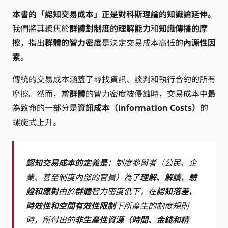
本書的「認知交易成本」正是對科斯理論的知識論延伸。
我們將其聚焦於
群體對制度的理解能力
和
知識傳播的摩
擦
，指出
群體的智力密度
是決定交易成本高低的
內源性因
素
。
傳統的交易成本涵蓋了尋找資訊、談判和執行合約的所有
摩擦。然而，當
群體
的智力密度被侵蝕時，交易成本中最
為致命的一部分是
資訊成本（Information Costs）
的
螺旋式上升。
認知交易成本的定義是：
制度參與者（公民、企
業、甚至制度內部的官員）為了
理解、解讀、驗
證和應對
由於
群體
智力密度低下，在
認知落差、
時效性和空間有效性限制
下所產生的制度規則
時，所付出的
非生產性資源（時間、金錢和精