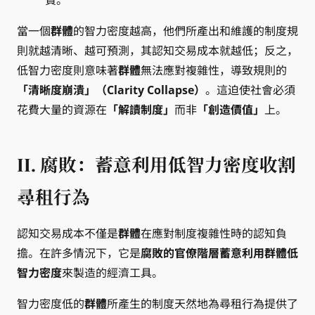
當一個
群體
的智力密度越高，他們所產出和維護的制度規
則就越清晰、越可預測，其認知交易成本就越低；反之，
低智力密度則意味著
群體
無法應對複雜性，導致規則的
「清晰度崩潰」（Clarity Collapse）
。這迫使社會必須
花費大量的資源在
「解讀制度」
而非
「創造價值」
上。
II. 腐敗：蓄意利用低智力密度收割
尋租行為
認知交易成本不僅是
群體
在應對制度複雜性時的認知負
擔。在許多情況下，它是
腐敗的官僚階層蓄意利用群體低
智力密度
來製造的經濟工具。
智力密度低的
群體
所產生的制度天然地為尋租行為提供了