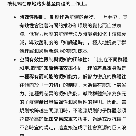
被耗竭在
原地踏步甚至倒退
的工作上。
時效性限制：
制度作為群體的產物，一旦建立，其
有效性
會隨著時間的推移和環境的變化而自然衰
減。低智力密度的群體無法及時識別和修正這種衰
減，導致舊制度的
「知識過時」
，極大地提高了群
體理解和適應新環境的認知成本。
空間有效性限制與認知的稀缺性：
制度在不同群體
和地域間的
知識傳播效率
不同。
理解差異本身就是
一種稀有而耗能的認知能力
。低智力密度的群體往
往傾向於
「一刀切」
的制度，因為這在認知上最省
力。這種對差異的認知失能，導致群體無法為多元
的子群體
產出
具備彈性和適應性的規則。因此，當
規則被跨越空間應用時，不適應規則的子群體必須
花費極高的
認知交易成本
去扭曲、適應或反抗這些
不合時宜的規定，這直接造成了社會資源的巨大浪
費。