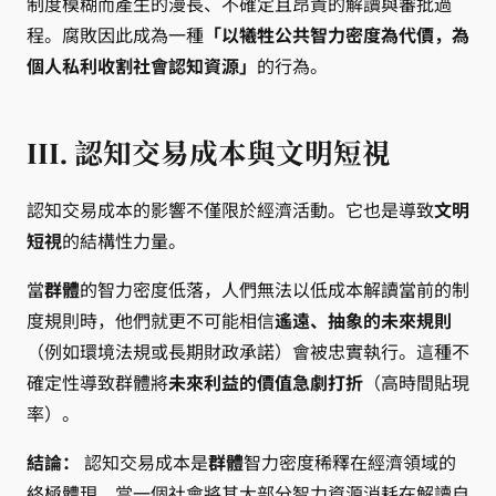
制度模糊而產生的漫長、不確定且昂貴的解讀與審批過
程。腐敗因此成為一種
「以犧牲公共智力密度為代價，為
個人私利收割社會認知資源」
的行為。
III. 認知交易成本與文明短視
認知交易成本的影響不僅限於經濟活動。它也是導致
文明
短視
的結構性力量。
當
群體
的智力密度低落，人們無法以低成本解讀當前的制
度規則時，他們就更不可能相信
遙遠、抽象的未來規則
（例如環境法規或長期財政承諾）會被忠實執行。這種不
確定性導致群體將
未來利益的價值急劇打折
（高時間貼現
率）。
結論：
認知交易成本是
群體
智力密度稀釋在經濟領域的
終極體現。當一個社會將其大部分智力資源消耗在解讀自