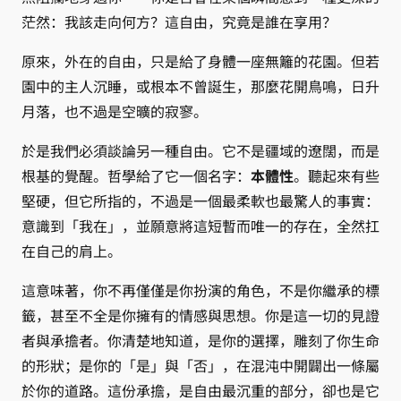
茫然：我該走向何方？這自由，究竟是誰在享用？
原來，外在的自由，只是給了身體一座無籬的花園。但若
園中的主人沉睡，或根本不曾誕生，那麼花開鳥鳴，日升
月落，也不過是空曠的寂寥。
於是我們必須談論另一種自由。它不是疆域的遼闊，而是
根基的覺醒。哲學給了它一個名字：
本體性
。聽起來有些
堅硬，但它所指的，不過是一個最柔軟也最驚人的事實：
意識到「我在」，並願意將這短暫而唯一的存在，全然扛
在自己的肩上。
這意味著，你不再僅僅是你扮演的角色，不是你繼承的標
籤，甚至不全是你擁有的情感與思想。你是這一切的見證
者與承擔者。你清楚地知道，是你的選擇，雕刻了你生命
的形狀；是你的「是」與「否」，在混沌中開闢出一條屬
於你的道路。這份承擔，是自由最沉重的部分，卻也是它