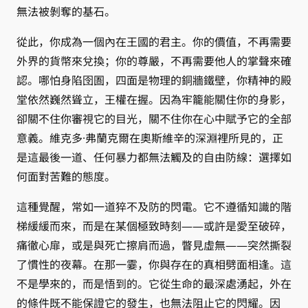
無法被剝奪的基石。
從此，你成為一個內在王國的君主。你的價值，不再需要
外界的貨幣來兌換；你的尊嚴，不再需要他人的掌聲來確
認。哪怕身陷囹圄，四面是物理的銅牆鐵壁，你精神的殿
堂依然巍然聳立，王權在握。因為牢籠能關住你的身影，
卻關不住你審視它的目光，關不住你在心中賦予它的全部
意義。維克多·弗蘭克爾在奧斯維辛的深淵裡所見的，正
是這最後一道、任何暴力都無法觸及的自由防線：選擇如
何面對苦難的態度。
這種覺醒，常如一道猝不及防的閃電。它不遵循知識的階
梯緩緩而來，而是在某個極致時刻——或許是愛至破碎，
痛徹心扉，或是與死亡擦肩而過，瞥見虛無——突然撕裂
了慣性的夜幕。在那一霎，你與存在的真相劈面相逢。這
不是學來的，而是悟到的。它從生命的最深處湧起，外在
的條件既不能保證它的發生，也無法阻止它的閃耀。因