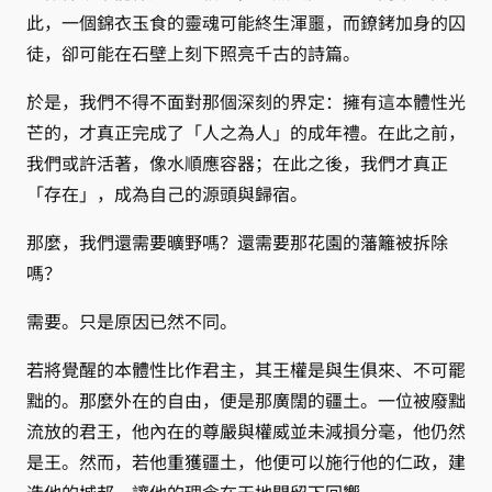
此，一個錦衣玉食的靈魂可能終生渾噩，而鐐銬加身的囚
徒，卻可能在石壁上刻下照亮千古的詩篇。
於是，我們不得不面對那個深刻的界定：擁有這本體性光
芒的，才真正完成了「人之為人」的成年禮。在此之前，
我們或許活著，像水順應容器；在此之後，我們才真正
「存在」，成為自己的源頭與歸宿。
那麼，我們還需要曠野嗎？還需要那花園的藩籬被拆除
嗎？
需要。只是原因已然不同。
若將覺醒的本體性比作君主，其王權是與生俱來、不可罷
黜的。那麼外在的自由，便是那廣闊的疆土。一位被廢黜
流放的君王，他內在的尊嚴與權威並未減損分毫，他仍然
是王。然而，若他重獲疆土，他便可以施行他的仁政，建