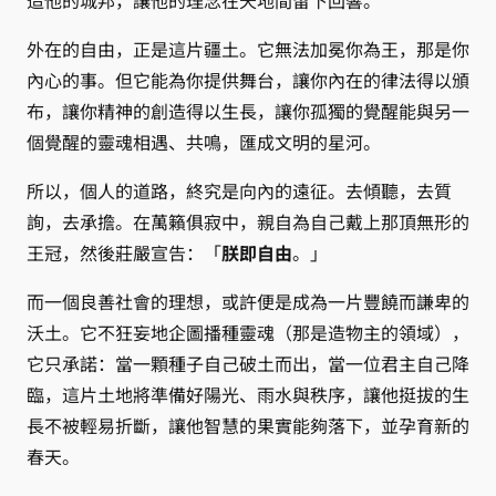
造他的城邦，讓他的理念在天地間留下回響。
外在的自由，正是這片疆土。它無法加冕你為王，那是你
內心的事。但它能為你提供舞台，讓你內在的律法得以頒
布，讓你精神的創造得以生長，讓你孤獨的覺醒能與另一
個覺醒的靈魂相遇、共鳴，匯成文明的星河。
所以，個人的道路，終究是向內的遠征。去傾聽，去質
詢，去承擔。在萬籟俱寂中，親自為自己戴上那頂無形的
王冠，然後莊嚴宣告：「
朕即自由
。」
而一個良善社會的理想，或許便是成為一片豐饒而謙卑的
沃土。它不狂妄地企圖播種靈魂（那是造物主的領域），
它只承諾：當一顆種子自己破土而出，當一位君主自己降
臨，這片土地將準備好陽光、雨水與秩序，讓他挺拔的生
長不被輕易折斷，讓他智慧的果實能夠落下，並孕育新的
春天。